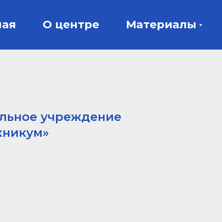
ная
О центре
Материалы
ельное учреждение
хникум»