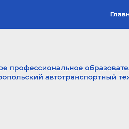
Глав
ое профессиональное образоват
опольский автотранспортный те