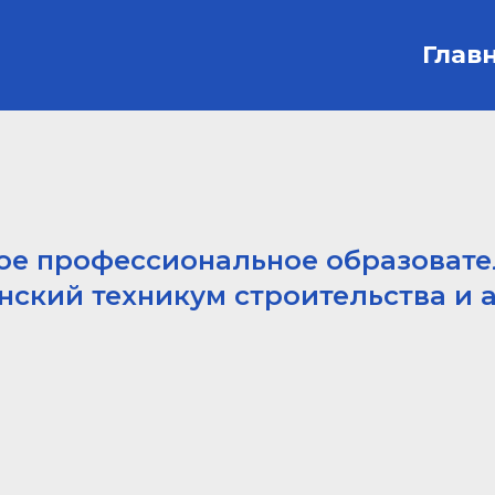
Глав
ое профессиональное образоват
нский техникум строительства и 