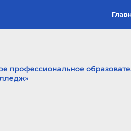
Глав
ое профессиональное образоват
олледж»