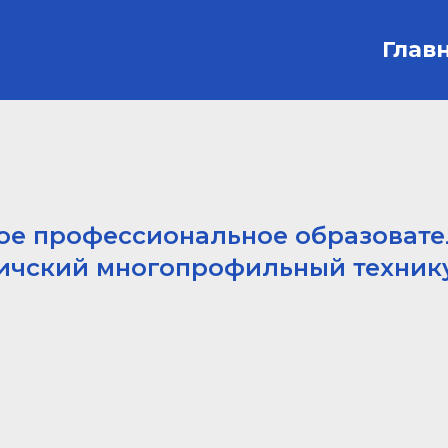
Глав
ое профессиональное образоват
ичский многопрофильный техник