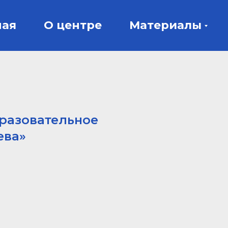
ная
О центре
Материалы
разовательное
ева»